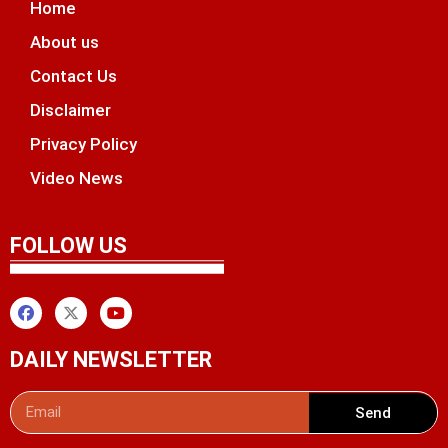
Home
About us
Contact Us
Disclaimer
Privacy Policy
Video News
unchlify
tal Griot
 Marketing Tips
FOLLOW US
DAILY NEWSLETTER
Send