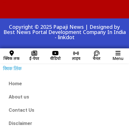
Digital Convey
99 Marketing Tips
AI Peak Flow
AIO SEO Pack
Launchlify
Lexifo
Copyright © 2025 Papaji News | Designed by
Best News Portal Development Company In India
-
linkdot
क्विक लिंक
ई-पेपर
वीडियो
लाइव
चैनल
Menu
क्विक लिंक
Home
About us
Contact Us
Disclaimer