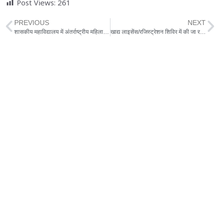
Post Views:
261
PREVIOUS
NEXT
शासकीय महाविद्यालय में अंतर्राष्ट्रीय महिला दिवस पर माटी कला प्रशिक्षण शिविर का हुआ समापन
खाद्य लाइसेंस/रजिस्ट्रेशन शिविर में की जा रही शुल्क के नाम अवैध वसूली,अधिकारी मूक