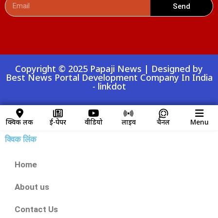
Send
Digital Convey
99 Marketing Tips
AI Peak Flow
AIO SEO Pack
Launchlify
Lexifo
Copyright © 2025 Papaji News | Designed by
Best News Portal Development Company In India
-
linkdot
क्विक लिंक
ई-पेपर
वीडियो
लाइव
चैनल
Menu
क्विक लिंक
Home
About us
Contact Us