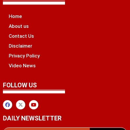
Home
About us
Contact Us
Disclaimer
Privacy Policy
Video News
unchlify
tal Griot
 Marketing Tips
FOLLOW US
DAILY NEWSLETTER